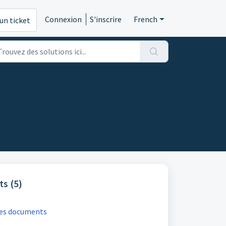
Connexion
S'inscrire
French
un ticket
s (5)
es documents